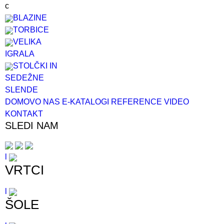
c
BLAZINE
TORBICE
VELIKA
IGRALA
STOLČKI IN
SEDEŽNE
SL
EN
DE
DOMOV
O NAS
E-KATALOGI
REFERENCE
VIDEO
KONTAKT
SLEDI NAM
l
VRTCI
l
ŠOLE