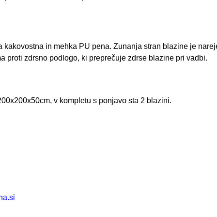
hka kakovostna in mehka PU pena. Zunanja stran blazine je narej
ma proti zdrsno podlogo, ki preprečuje zdrse blazine pri vadbi.
200x200x50cm, v kompletu s ponjavo sta 2 blazini.
na.si