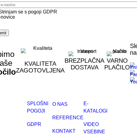
lov
Strinjam se s pogoji GDPR
Sl
na
bimo
BREZPLAČNA
VARNO
vaše
KVALITETA
DOSTAVA
PLAČILO
ZAGOTOVLJENA
očilo
SPLOŠNI
E-
O NAS
POGOJI
KATALOGI
REFERENCE
GDPR
VIDEO
KONTAKT
VSEBINE