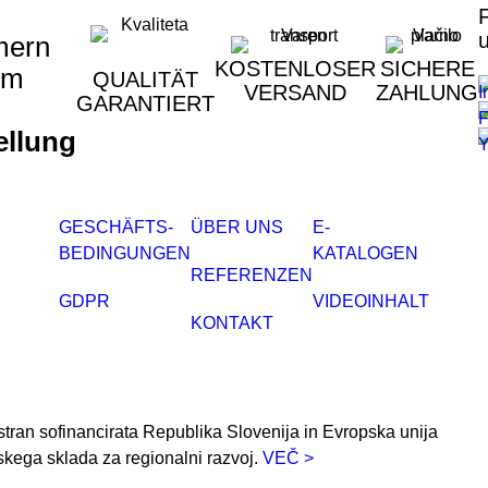
ern
KOSTENLOSER
SICHERE
um
QUALITÄT
VERSAND
ZAHLUNG
GARANTIERT
ellung
GESCHÄFTS-
ÜBER UNS
E-
BEDINGUNGEN
KATALOGEN
REFERENZEN
GDPR
VIDEOINHALT
KONTAKT
stran sofinancirata Republika Slovenija in Evropska unija
skega sklada za regionalni razvoj.
VEČ >