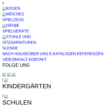
c
KISSEN
WEICHES
SPIELZEUG
GROβE
SPIELGERÄTE
STÜHLE UND
SITZGARNITUREN
SL
EN
DE
NACH HOUSE
ÜBER UNS
E-KATALOGEN
REFERENZEN
VIDEOINHALT
KONTAKT
FOLGE UNS
l
KINDERGÄRTEN
l
SCHULEN